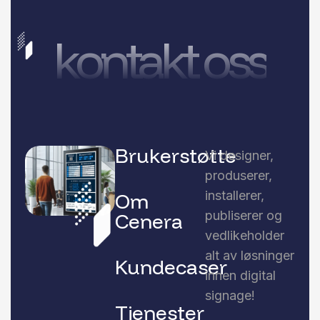
kontakt oss
Brukerstøtte
Vi designer,
produserer,
installerer,
Om
publiserer og
Cenera
vedlikeholder
alt av løsninger
Kundecaser
innen digital
signage!
Tjenester