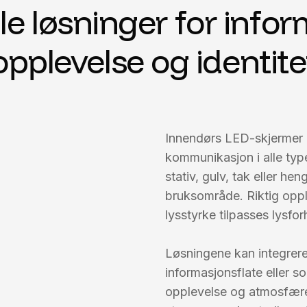
le løsninger for info
opplevelse og identite
Innendørs LED-skjermer gir
kommunikasjon i alle typ
stativ, gulv, tak eller h
bruksområde. Riktig oppl
lysstyrke tilpasses lysfo
Løsningene kan integreres
informasjonsflate eller 
opplevelse og atmosfære.