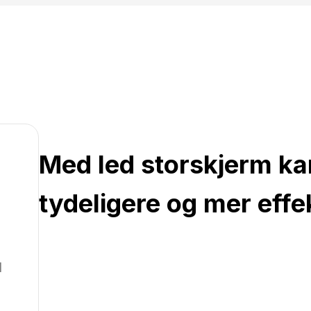
Med led storskjerm k
tydeligere og mer effe
l