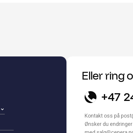
Eller ring 
+47 2
Kontakt oss på post
Ønsker du endringer 
med salg@cenera.n