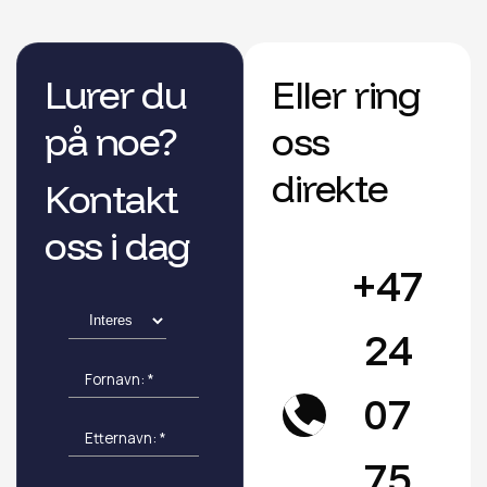
Lurer du
Eller ring
på noe?
oss
direkte
Kontakt
oss i dag
+47
24
07
75