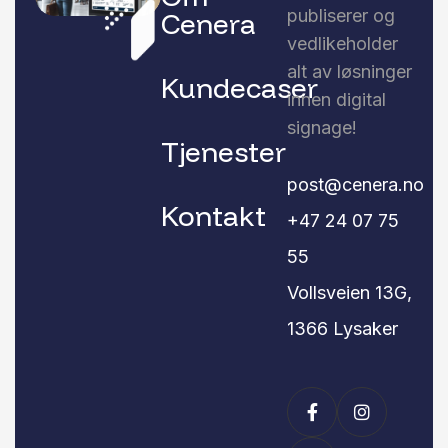
publiserer og
Cenera
vedlikeholder
alt av løsninger
Kundecaser
innen digital
signage!
Tjenester
post@cenera.no
Kontakt
+47 24 07 75
55
Vollsveien 13G,
1366 Lysaker