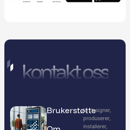
kontakt oss
Brukerstøtte
Vi designer,
produserer,
installerer,
Om