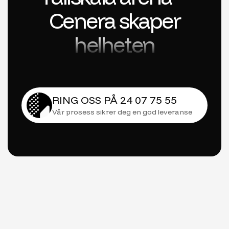
Cenera skaper
helheten
RING OSS PÅ 24 07 75 55
Vår prosess sikrer deg en god leveranse