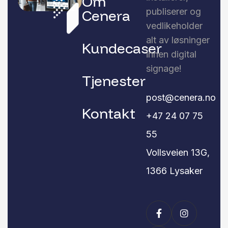
Om
publiserer og
Cenera
vedlikeholder
alt av løsninger
Kundecaser
innen digital
signage!
Tjenester
post@cenera.no
Kontakt
+47 24 07 75
55
Vollsveien 13G,
1366 Lysaker