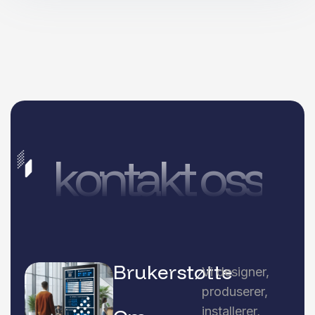
kontakt oss
Brukerstøtte
Vi designer,
produserer,
installerer,