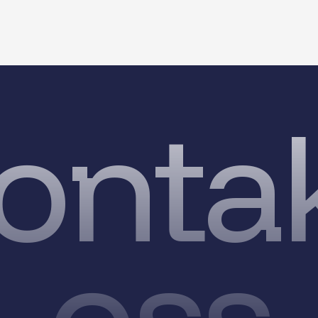
onta
oss