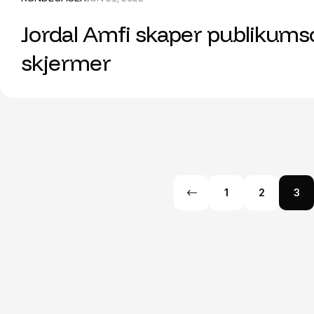
Jordal Amfi skaper publikums
skjermer
1
2
3