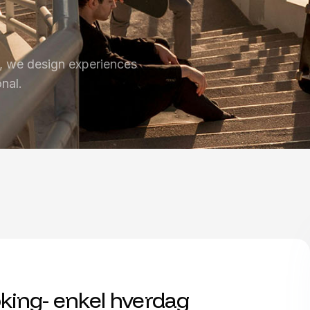
, we design experiences
onal.
king- enkel hverdag