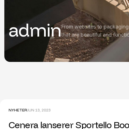
admin
From websites to packaging
that are beautiful and functi
NYHETER
JUN 13, 2023
Cenera lanserer Sportello Boo