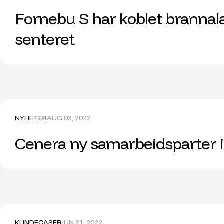
Fornebu S har koblet brannal
senteret
NYHETER
AUG 03, 2022
Cenera ny samarbeidsparter i
KUNDECASER
JUN 21, 2022