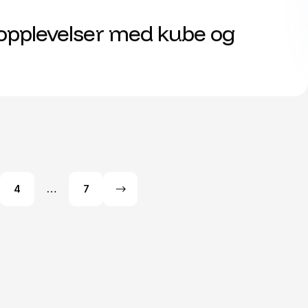
opplevelser med kube og
4
…
7