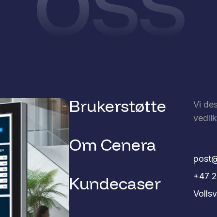
Brukerstøtte
Vi des
vedlik
Om Cenera
post@
+47 2
Kundecaser
Volls