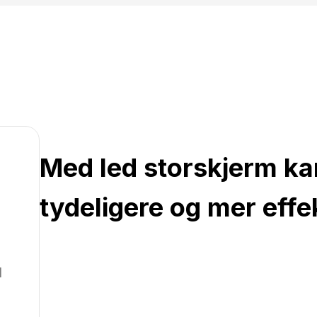
Med led storskjerm k
tydeligere og mer effe
l