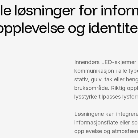
le løsninger for info
opplevelse og identite
Innendørs LED-skjermer gir
kommunikasjon i alle typ
stativ, gulv, tak eller h
bruksområde. Riktig oppl
lysstyrke tilpasses lysfo
Løsningene kan integreres
informasjonsflate eller 
opplevelse og atmosfære.