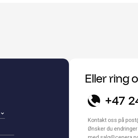
Eller ring 
+47 2
Kontakt oss på post
Ønsker du endringer 
med salg@cenera.n