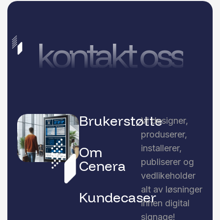
kontakt oss
Brukerstøtte
Vi designer,
produserer,
installerer,
Om
publiserer og
Cenera
vedlikeholder
alt av løsninger
Kundecaser
innen digital
signage!