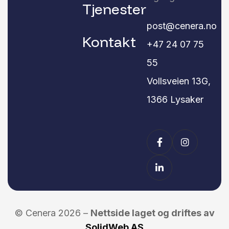
Tjenester
post@cenera.no
Kontakt
+47 24 07 75
55
Vollsveien 13G,
1366 Lysaker
© Cenera 2026 –
Nettside laget og driftes av
SolidWeb AS