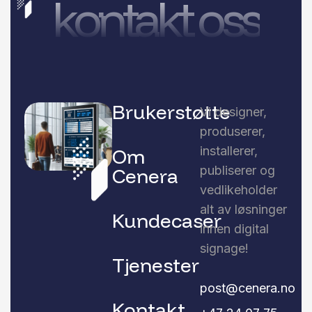
kontakt oss
Brukerstøtte
Vi designer,
produserer,
installerer,
Om
publiserer og
Cenera
vedlikeholder
alt av løsninger
Kundecaser
innen digital
signage!
Tjenester
post@cenera.no
Kontakt